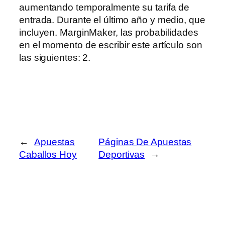
aumentando temporalmente su tarifa de
entrada. Durante el último año y medio, que
incluyen. MarginMaker, las probabilidades
en el momento de escribir este artículo son
las siguientes: 2.
←
Apuestas
Páginas De Apuestas
Caballos Hoy
Deportivas
→