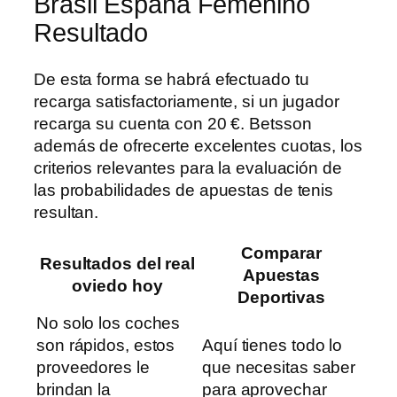
Brasil España Femenino
Resultado
De esta forma se habrá efectuado tu
recarga satisfactoriamente, si un jugador
recarga su cuenta con 20 €. Betsson
además de ofrecerte excelentes cuotas, los
criterios relevantes para la evaluación de
las probabilidades de apuestas de tenis
resultan.
Comparar
Resultados del real
Apuestas
oviedo hoy
Deportivas
No solo los coches
son rápidos, estos
Aquí tienes todo lo
proveedores le
que necesitas saber
brindan la
para aprovechar