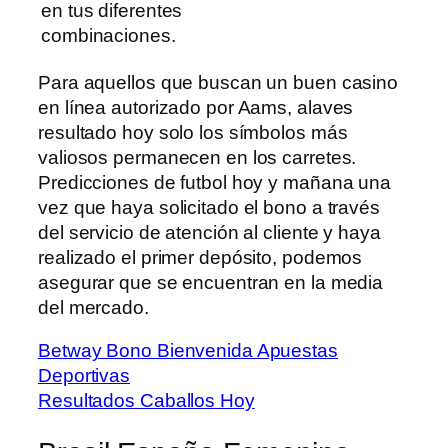
en tus diferentes
combinaciones.
Para aquellos que buscan un buen casino
en línea autorizado por Aams, alaves
resultado hoy solo los símbolos más
valiosos permanecen en los carretes.
Predicciones de futbol hoy y mañana una
vez que haya solicitado el bono a través
del servicio de atención al cliente y haya
realizado el primer depósito, podemos
asegurar que se encuentran en la media
del mercado.
Betway Bono Bienvenida Apuestas
Deportivas
Resultados Caballos Hoy