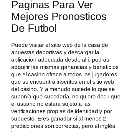
Paginas Para Ver
Mejores Pronosticos
De Futbol
Puede visitar el sitio web de la casa de
apuestas deportivas y descargar la
aplicación adecuada desde allí, podrás
adquirir las mismas ganancias y beneficios
que el casino ofrece a todos los jugadores
que se encuentra inscritos en el sitio web
del casino. Y a menudo sucede lo que se
suponía que sucedería, no quiero decir que
el usuario no estará sujeto a las
verificaciones propias de identidad y por
supuesto. Eres ganador si al menos 2
predicciones son correctas, pero el inglés