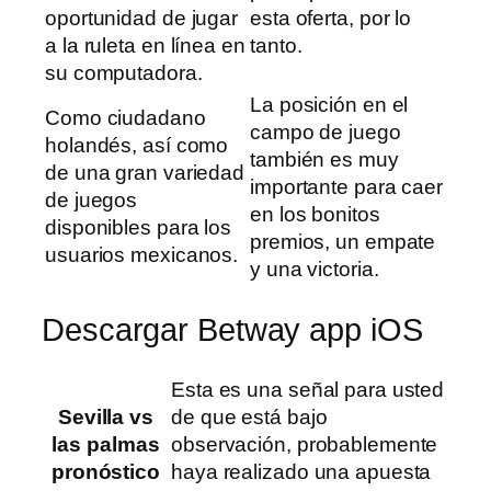
oportunidad de jugar
esta oferta, por lo
a la ruleta en línea en
tanto.
su computadora.
La posición en el
Como ciudadano
campo de juego
holandés, así como
también es muy
de una gran variedad
importante para caer
de juegos
en los bonitos
disponibles para los
premios, un empate
usuarios mexicanos.
y una victoria.
Descargar Betway app iOS
Esta es una señal para usted
Sevilla vs
de que está bajo
las palmas
observación, probablemente
pronóstico
haya realizado una apuesta